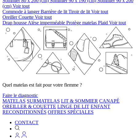
Sommier 80 x 200 (cm)
Sommier 90 x 190 (cm)
Sommier 90 x 200
(cm)
Voir tout
Commode à langer
Barrière de lit
Tiroir de lit
Voir tout
Oreiller
Couette
Voir tout
Drap housse
Alèse imperméable
Protège matelas
Plaid
Voir tout
Quel matelas est fait pour votre flemme ?
Faire le diagnostic
MATELAS
SURMATELAS
LIT & SOMMIER
CANAPÉ
OREILLER & COUETTE
LINGE DE LIT
ENFANT
RECONDITIONNÉS
OFFRES SPÉCIALES
CONTACT