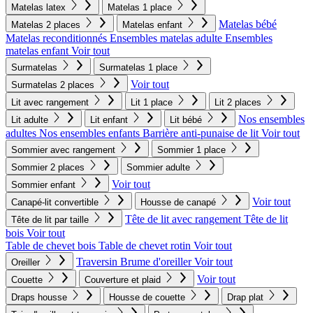
Matelas latex
Matelas 1 place
Matelas bébé
Matelas 2 places
Matelas enfant
Matelas reconditionnés
Ensembles matelas adulte
Ensembles
matelas enfant
Voir tout
Surmatelas
Surmatelas 1 place
Voir tout
Surmatelas 2 places
Lit avec rangement
Lit 1 place
Lit 2 places
Nos ensembles
Lit adulte
Lit enfant
Lit bébé
adultes
Nos ensembles enfants
Barrière anti-punaise de lit
Voir tout
Sommier avec rangement
Sommier 1 place
Sommier 2 places
Sommier adulte
Voir tout
Sommier enfant
Voir tout
Canapé-lit convertible
Housse de canapé
Tête de lit avec rangement
Tête de lit
Tête de lit par taille
bois
Voir tout
Table de chevet bois
Table de chevet rotin
Voir tout
Traversin
Brume d'oreiller
Voir tout
Oreiller
Voir tout
Couette
Couverture et plaid
Draps housse
Housse de couette
Drap plat