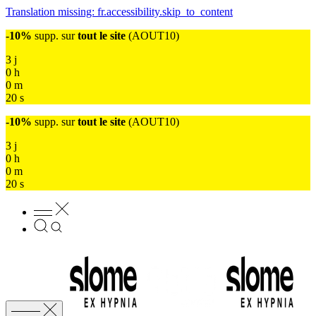
Translation missing: fr.accessibility.skip_to_content
-10%
supp. sur
tout le site
(AOUT10)
3
j
0
h
0
m
17
s
-10%
supp. sur
tout le site
(AOUT10)
3
j
0
h
0
m
17
s