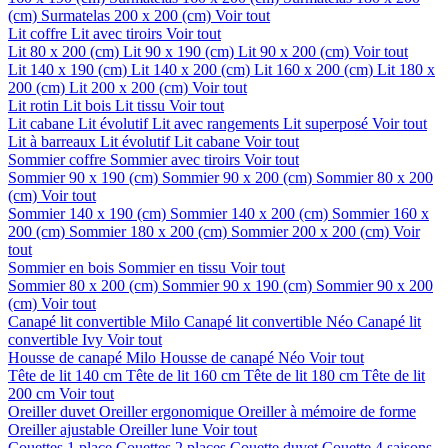
(cm)
Surmatelas 200 x 200 (cm)
Voir tout
Lit coffre
Lit avec tiroirs
Voir tout
Lit 80 x 200 (cm)
Lit 90 x 190 (cm)
Lit 90 x 200 (cm)
Voir tout
Lit 140 x 190 (cm)
Lit 140 x 200 (cm)
Lit 160 x 200 (cm)
Lit 180 x
200 (cm)
Lit 200 x 200 (cm)
Voir tout
Lit rotin
Lit bois
Lit tissu
Voir tout
Lit cabane
Lit évolutif
Lit avec rangements
Lit superposé
Voir tout
Lit à barreaux
Lit évolutif
Lit cabane
Voir tout
Sommier coffre
Sommier avec tiroirs
Voir tout
Sommier 90 x 190 (cm)
Sommier 90 x 200 (cm)
Sommier 80 x 200
(cm)
Voir tout
Sommier 140 x 190 (cm)
Sommier 140 x 200 (cm)
Sommier 160 x
200 (cm)
Sommier 180 x 200 (cm)
Sommier 200 x 200 (cm)
Voir
tout
Sommier en bois
Sommier en tissu
Voir tout
Sommier 80 x 200 (cm)
Sommier 90 x 190 (cm)
Sommier 90 x 200
(cm)
Voir tout
Canapé lit convertible Milo
Canapé lit convertible Néo
Canapé lit
convertible Ivy
Voir tout
Housse de canapé Milo
Housse de canapé Néo
Voir tout
Tête de lit 140 cm
Tête de lit 160 cm
Tête de lit 180 cm
Tête de lit
200 cm
Voir tout
Oreiller duvet
Oreiller ergonomique
Oreiller à mémoire de forme
Oreiller ajustable
Oreiller lune
Voir tout
Couettes 1 place
Couettes 2 places
Couette duvet
Couette 4 saisons