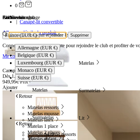
0
…
Adhérez au club
Localizations
Choose a language
Rechercher
Panier
Canapé-lit convertible
Aller aux détails du produit
Connectez-vous pour rejoindre le club
France (EUR €)
Supprimer
Connectez-vous a votre compte pour rejoindre le club et profiter de v
Allemagne (EUR €)
Belgique (EUR €)
Me connecter
Luxembourg (EUR €)
Matelas
Monaco (EUR €)
Canapé lit convertible Ivy
Dès
1.049,99€
Prix:
Suisse (EUR €)
949,99€
Prix Club
Ajouter
Matelas
Surmatelas
Retour
Matelas ressorts
Matelas mousse
Surmatelas
Lit
Matelas latex
Retour
Matelas 1 place
Matelas 2 places
Matelas ressorts
Surmatelas
Matelas enfant