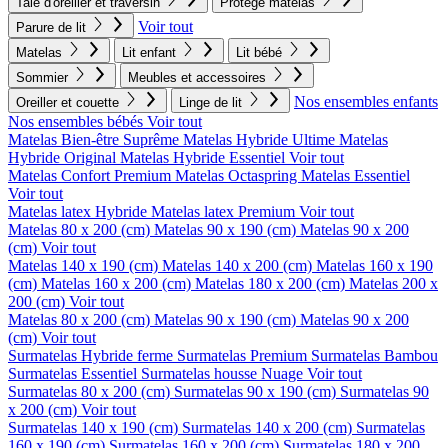
Taie d'oreiller et traversin
Protege matelas
Voir tout
Parure de lit
Matelas
Lit enfant
Lit bébé
Sommier
Meubles et accessoires
Nos ensembles enfants
Oreiller et couette
Linge de lit
Nos ensembles bébés
Voir tout
Matelas Bien-être Suprême
Matelas Hybride Ultime
Matelas
Hybride Original
Matelas Hybride Essentiel
Voir tout
Matelas Confort Premium
Matelas Octaspring
Matelas Essentiel
Voir tout
Matelas latex Hybride
Matelas latex Premium
Voir tout
Matelas 80 x 200 (cm)
Matelas 90 x 190 (cm)
Matelas 90 x 200
(cm)
Voir tout
Matelas 140 x 190 (cm)
Matelas 140 x 200 (cm)
Matelas 160 x 190
(cm)
Matelas 160 x 200 (cm)
Matelas 180 x 200 (cm)
Matelas 200 x
200 (cm)
Voir tout
Matelas 80 x 200 (cm)
Matelas 90 x 190 (cm)
Matelas 90 x 200
(cm)
Voir tout
Surmatelas Hybride ferme
Surmatelas Premium
Surmatelas Bambou
Surmatelas Essentiel
Surmatelas housse Nuage
Voir tout
Surmatelas 80 x 200 (cm)
Surmatelas 90 x 190 (cm)
Surmatelas 90
x 200 (cm)
Voir tout
Surmatelas 140 x 190 (cm)
Surmatelas 140 x 200 (cm)
Surmatelas
160 x 190 (cm)
Surmatelas 160 x 200 (cm)
Surmatelas 180 x 200