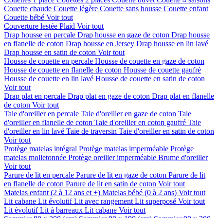
Couette chaude
Couette légère
Couette sans housse
Couette enfant
Couette bébé
Voir tout
Couverture lestée
Plaid
Voir tout
Drap housse en percale
Drap housse en gaze de coton
Drap housse
en flanelle de coton
Drap housse en Jersey
Drap housse en lin lavé
Drap housse en satin de coton
Voir tout
Housse de couette en percale
Housse de couette en gaze de coton
Housse de couette en flanelle de coton
Housse de couette gaufré
Housse de couette en lin lavé
Housse de couette en satin de coton
Voir tout
Drap plat en percale
Drap plat en gaze de coton
Drap plat en flanelle
de coton
Voir tout
Taie d'oreiller en percale
Taie d'oreiller en gaze de coton
Taie
d'oreiller en flanelle de coton
Taie d'oreiller en coton gaufré
Taie
d'oreiller en lin lavé
Taie de traversin
Taie d'oreiller en satin de coton
Voir tout
Protège matelas intégral
Protège matelas imperméable
Protège
matelas molletonnée
Protège oreiller imperméable
Brume d'oreiller
Voir tout
Parure de lit en percale
Parure de lit en gaze de coton
Parure de lit
en flanelle de coton
Parure de lit en satin de coton
Voir tout
Matelas enfant (2 à 12 ans et +)
Matelas bébé (0 à 2 ans)
Voir tout
Lit cabane
Lit évolutif
Lit avec rangement
Lit superposé
Voir tout
Lit évolutif
Lit à barreaux
Lit cabane
Voir tout